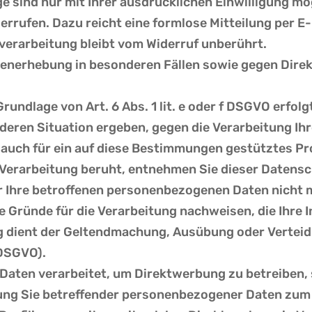
 sind nur mit Ihrer ausdrücklichen Einwilligung mög
iderrufen. Dazu reicht eine formlose Mitteilung per E
verarbeitung bleibt vom Widerruf unberührt.
enerhebung in besonderen Fällen sowie gegen Dire
undlage von Art. 6 Abs. 1 lit. e oder f DSGVO erfolg
nderen Situation ergeben, gegen die Verarbeitung 
 auch für ein auf diese Bestimmungen gestütztes Prof
 Verarbeitung beruht, entnehmen Sie dieser Datens
 Ihre betroffenen personenbezogenen Daten nicht me
Gründe für die Verarbeitung nachweisen, die Ihre I
ng dient der Geltendmachung, Ausübung oder Verte
 DSGVO).
aten verarbeitet, um Direktwerbung zu betreiben, s
tung Sie betreffender personenbezogener Daten zum